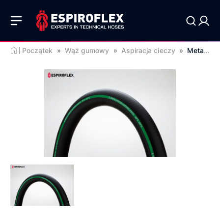
Początek
»
Wąż gumowy
»
Aspiracja cieczy
»
Metalpress Superelastic