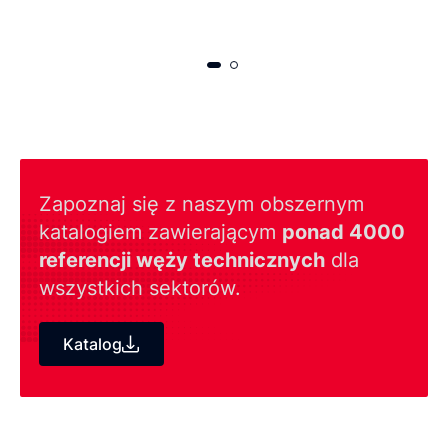
Zapoznaj się z naszym obszernym
katalogiem zawierającym
ponad 4000
referencji węży technicznych
dla
wszystkich sektorów.
Katalog