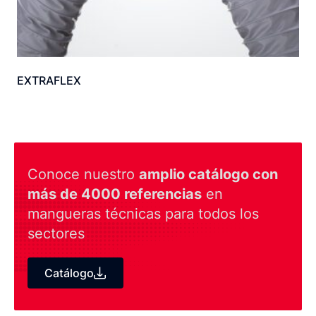
EXTRAFLEX
Conoce nuestro
amplio catálogo con
más de 4000 referencias
en
mangueras técnicas para todos los
sectores
Catálogo